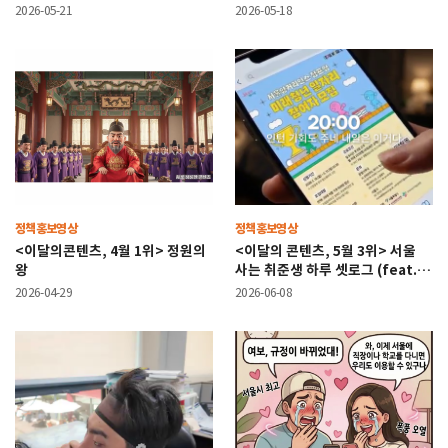
변신!
변신!
2026-05-21
2026-05-18
정책홍보영상
정책홍보영상
<이달의콘텐츠, 4월 1위> 정원의
<이달의 콘텐츠, 5월 3위> 서울
왕
사는 취준생 하루 셋로그 (feat.
서울시 청년정책)
2026-04-29
2026-06-08