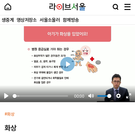
바
로
가
기
생중계
영상저장소
서울소울러
함께방송
및
건
프
영
너
로
상
띄
그
상
기
램
세
링
상
크
세
재
생
00:00
화상
화상