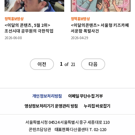
정책홍보영상
정책홍보영상
<이달의 콘텐츠, 5월 2위>
<이달의콘텐츠> 서울형 키즈카페
조선시대 공무원의 극한직업
서운함 폭발사건
2026-06-08
2026-04-29
1
이전
다음
of
21
개인정보처리방침
이메일 무단수집 거부
영상정보처리기기 운영관리 방침
누리집 바로잡기
서울특별시청 04524 서울특별시 중구 세종대로 110
콘텐츠담당관
대표전화
다산콜센터 T. 02-120