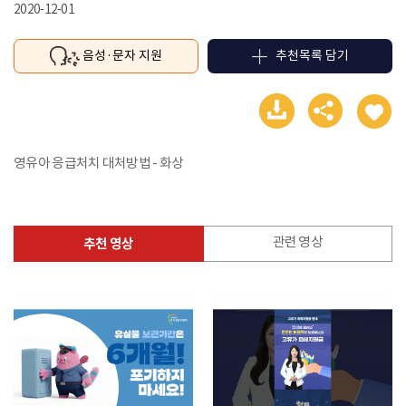
2020-12-01
음성·문자 지원
추천목록 담기
다
공
좋
운
유
아
로
하
요
드
기
영유아 응급처치 대처방법 - 화상

관련 영상
추천 영상
추천
영상