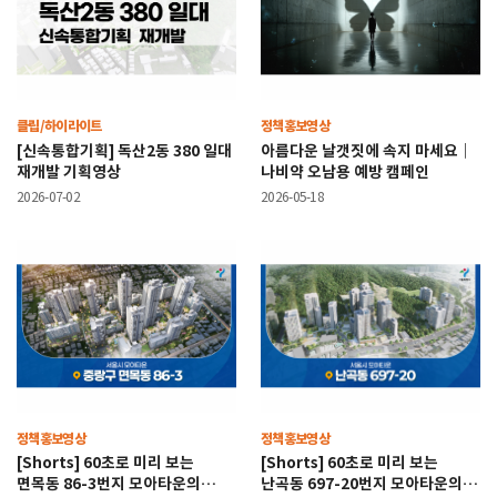
클립/하이라이트
정책홍보영상
[신속통합기획] 독산2동 380 일대
아름다운 날갯짓에 속지 마세요｜
재개발 기획영상
나비약 오남용 예방 캠페인
2026-07-02
2026-05-18
정책홍보영상
정책홍보영상
[Shorts] 60초로 미리 보는
[Shorts] 60초로 미리 보는
면목동 86-3번지 모아타운의
난곡동 697-20번지 모아타운의