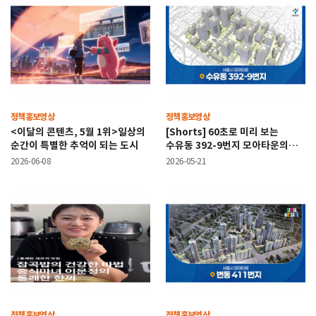
정책홍보영상
정책홍보영상
<이달의 콘텐츠, 5월 1위>일상의
[Shorts] 60초로 미리 보는
순간이 특별한 추억이 되는 도시
수유동 392-9번지 모아타운의
변신!
2026-06-08
2026-05-21
정책홍보영상
정책홍보영상