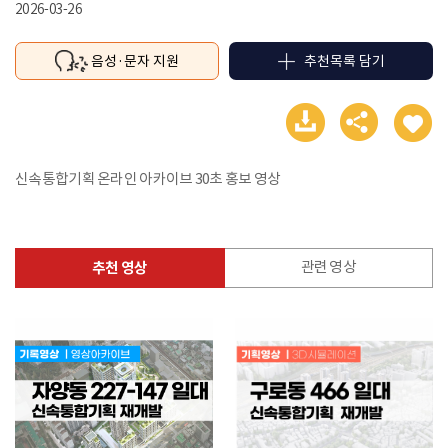
2026-03-26
음성·문자 지원
추천목록 담기
다
공
좋
운
유
아
로
하
요
드
기
신속통합기획 온라인 아카이브 30초 홍보 영상

관련 영상
추천 영상
추천
영상