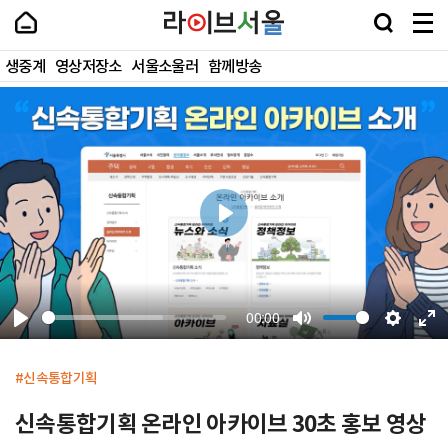
바
로
가
기
생중계
영상저장소
서울소울러
함께방송
및
건
프
영
너
로
상
띄
그
상
기
램
세
링
상
크
세
재
생
00:00
신속통합기획
신속통합기획 온라인 아카이브 30초 홍보 영상